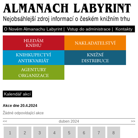
O Novém Almanachu Labyrint
|
Vstup do administrace
|
Kontakty
Kalendář akcí
Akce dne 20.4.2024
Žádné odpovídající akce
<<
duben 2024
>>
1
2
3
4
5
6
7
8