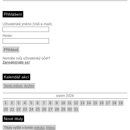
Přihlášení
Uživatelské jméno (Váš e-mail):
Heslo:
Nemáte svůj uživatelský účet?
Zaregistrujte se!
Kalendář akcí
Tento měsíc
,
Archiv
srpen 2026
1
2
3
4
5
6
7
8
9
10
11
12
13
14
15
16
17
18
19
20
21
22
23
24
25
26
27
28
29
30
31
Nové tituly
Tituly vyšlé v tomto
měsíci
,
týdnu