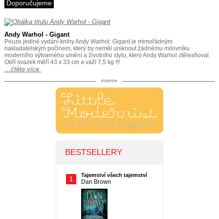
Doporučujeme
Andy Warhol - Gigant
Pouze jediné vydání knihy Andy Warhol: Gigant je mimořádným
nakladatelským počinem, který by neměl uniknout žádnému milovníku
moderního výtvarného umění a životního stylu, který Andy Warhol ztělesňoval.
Obří svazek měří 43 x 33 cm a váží 7,5 kg !!!
…čtěte více.
inzerce