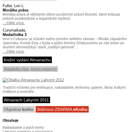
Fuller, Lon L.
Morálka práva
Morálka práva je stěžejním dílem poválečné právní filosofie, které kritizuje
právně pozitivistické a legalistické myšlení.
…čtěte více.
Curumaikada,
Medailistka 3
Inori s Cukasou se účastní svého prvního velkého závodu – fifinále západního
Japonska. Kromě Emy z Kjóta a jejího trenéra Džakuzureho se zde jeden po
druhém shromažďují i další „nadějní géniové“...
…čtěte více.
Knižní vydání Almanachu
Aktuálního číslo
,
Archiv vydaných
Tradiční ročenka pro knihkupce, nakladatele, knihovny, galerie, školy, kulturní
instituce a novináře…
Almanach Labyrint 2011
Objednat
knihu
Stáhnout ZDARMA
eKnihu
Obsahuje
Nakladatelé a jejich knihy
Literární agentury a organizace