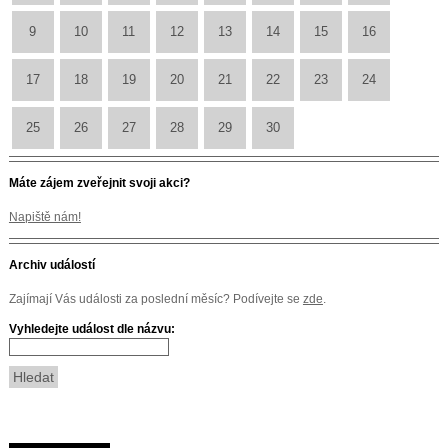
9
10
11
12
13
14
15
16
17
18
19
20
21
22
23
24
25
26
27
28
29
30
Máte zájem zveřejnit svoji akci?
Napiště nám!
Archiv událostí
Zajímají Vás události za poslední měsíc? Podívejte se
zde
.
Vyhledejte událost dle názvu: