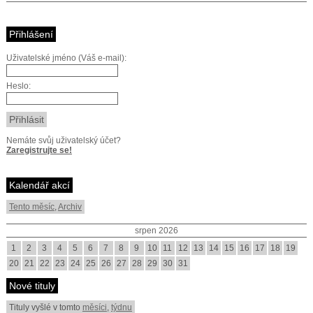
Přihlášení
Uživatelské jméno (Váš e-mail):
Heslo:
Nemáte svůj uživatelský účet?
Zaregistrujte se!
Kalendář akcí
Tento měsíc
,
Archiv
srpen 2026
1
2
3
4
5
6
7
8
9
10
11
12
13
14
15
16
17
18
19
20
21
22
23
24
25
26
27
28
29
30
31
Nové tituly
Tituly vyšlé v tomto
měsíci
,
týdnu