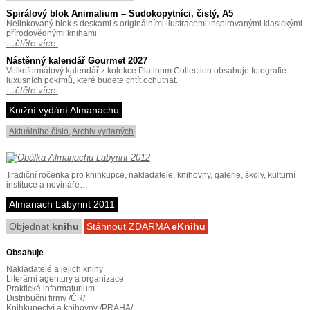
Spirálový blok Animalium – Sudokopytníci, čistý, A5
Nelinkovaný blok s deskami s originálními ilustracemi inspirovanými klasickými
přírodovědnými knihami.
…čtěte více.
Nástěnný kalendář Gourmet 2027
Velkoformátový kalendář z kolekce Platinum Collection obsahuje fotografie
luxusních pokrmů, které budete chtít ochutnat.
…čtěte více.
Knižní vydání Almanachu
Aktuálního číslo
,
Archiv vydaných
Tradiční ročenka pro knihkupce, nakladatele, knihovny, galerie, školy, kulturní
instituce a novináře…
Almanach Labyrint 2011
Objednat
knihu
Stáhnout ZDARMA
eKnihu
Obsahuje
Nakladatelé a jejich knihy
Literární agentury a organizace
Praktické informaturium
Distribuční firmy /ČR/
Knihkupectví a knihovny /PRAHA/