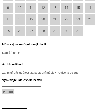
9
10
11
12
13
14
15
16
17
18
19
20
21
22
23
24
25
26
27
28
29
30
31
Máte zájem zveřejnit svoji akci?
Napiště nám!
Archiv událostí
Zajímají Vás události za poslední měsíc? Podívejte se
zde
.
Vyhledejte událost dle názvu: