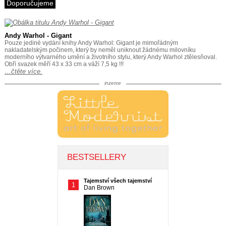
Doporučujeme
Andy Warhol - Gigant
Pouze jediné vydání knihy Andy Warhol: Gigant je mimořádným
nakladatelským počinem, který by neměl uniknout žádnému milovníku
moderního výtvarného umění a životního stylu, který Andy Warhol ztělesňoval.
Obří svazek měří 43 x 33 cm a váží 7,5 kg !!!
…čtěte více.
inzerce