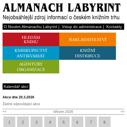
O Novém Almanachu Labyrint
|
Vstup do administrace
|
Kontakty
Kalendář akcí
Akce dne 20.3.2026
Žádné odpovídající akce
<<
březen 2026
>>
1
2
3
4
5
6
7
8