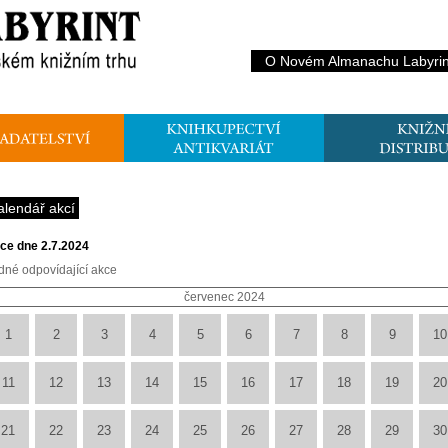
O Novém Almanachu Labyrin
alendář akcí
ce dne 2.7.2024
dné odpovídající akce
červenec 2024
1
2
3
4
5
6
7
8
9
10
11
12
13
14
15
16
17
18
19
20
21
22
23
24
25
26
27
28
29
30