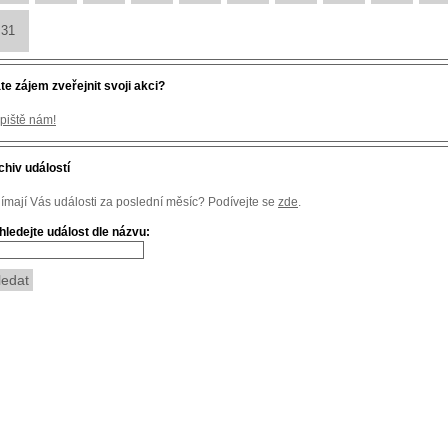
31
te zájem zveřejnit svoji akci?
piště nám!
chiv událostí
jímají Vás události za poslední měsíc? Podívejte se
zde
.
hledejte událost dle názvu: