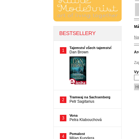
Má
Na
Ar
Za
Vy