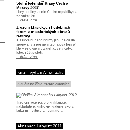
Stolní kalendář Krásy Čech a
Moravy 2027
Hory i doliny z celé České republiky na
53 snímcích.
…čtěte více.
Zrození klasických hudebních
forem z metaforických obrazů
rétoriky
Klasické hudební formy jsou nejčastěji
spojovány s pojmem „sonátová forma“,
který se ovšem utvářel až ve třicátých
letech 19. století.
…čtěte více.
Knižní vydání Almanachu
Aktuálního číslo
,
Archiv vydaných
Tradiční ročenka pro knihkupce,
nakladatele, knihovny, galerie, školy,
kulturní instituce a novináře…
Almanach Labyrint 2011