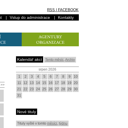
RSS
|
FACEBOOK
t
|
Vstup do administrace
|
Kontakty
Kalendář akcí
Tento měsíc
,
Archiv
srpen 2026
1
2
3
4
5
6
7
8
9
10
11
12
13
14
15
16
17
18
19
20
>>
21
22
23
24
25
26
27
28
29
30
31
Nové tituly
Tituly vyšlé v tomto
měsíci
,
týdnu