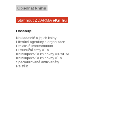
Objednat
knihu
Stáhnout ZDARMA
eKnihu
Obsahuje
Nakladatelé a jejich knihy
Literární agentury a organizace
Praktické informaturium
Distribuční firmy /ČR/
Knihkupectví a knihovny /PRAHA/
Knihkupectví a knihovny /ČR/
Specializované antikvariáty
Rejstřík