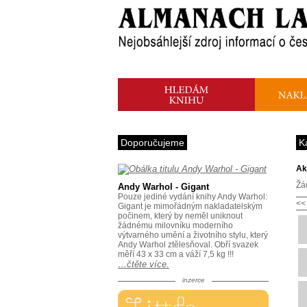
Doporučujeme
K
Ak
Žá
Andy Warhol - Gigant
Pouze jediné vydání knihy Andy Warhol:
<<
Gigant je mimořádným nakladatelským
počinem, který by neměl uniknout
žádnému milovníku moderního
výtvarného umění a životního stylu, který
Andy Warhol ztělesňoval. Obří svazek
měří 43 x 33 cm a váží 7,5 kg !!!
…čtěte více.
inzerce