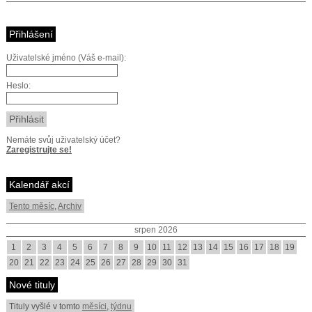
Přihlášení
Uživatelské jméno (Váš e-mail):
Heslo:
Nemáte svůj uživatelský účet?
Zaregistrujte se!
Kalendář akcí
Tento měsíc
,
Archiv
srpen 2026
1
2
3
4
5
6
7
8
9
10
11
12
13
14
15
16
17
18
19
20
21
22
23
24
25
26
27
28
29
30
31
Nové tituly
Tituly vyšlé v tomto
měsíci
,
týdnu