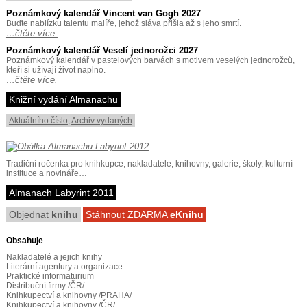
Poznámkový kalendář Vincent van Gogh 2027
Buďte nablízku talentu malíře, jehož sláva přišla až s jeho smrtí.
…čtěte více.
Poznámkový kalendář Veselí jednorožci 2027
Poznámkový kalendář v pastelových barvách s motivem veselých jednorožců,
kteří si užívají život naplno.
…čtěte více.
Knižní vydání Almanachu
Aktuálního číslo
,
Archiv vydaných
Tradiční ročenka pro knihkupce, nakladatele, knihovny, galerie, školy, kulturní
instituce a novináře…
Almanach Labyrint 2011
Objednat
knihu
Stáhnout ZDARMA
eKnihu
Obsahuje
Nakladatelé a jejich knihy
Literární agentury a organizace
Praktické informaturium
Distribuční firmy /ČR/
Knihkupectví a knihovny /PRAHA/
Knihkupectví a knihovny /ČR/