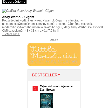
Doporučujeme
Andy Warhol - Gigant
Pouze jediné vydání knihy Andy Warhol: Gigant je mimořádným
nakladatelským počinem, který by neměl uniknout žádnému milovníku
moderního výtvarného umění a životního stylu, který Andy Warhol ztělesňoval.
Obří svazek měří 43 x 33 cm a váží 7,5 kg !!!
…čtěte více.
inzerce