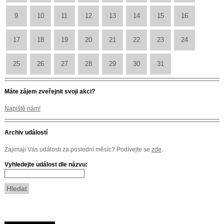
9
10
11
12
13
14
15
16
17
18
19
20
21
22
23
24
25
26
27
28
29
30
31
Máte zájem zveřejnit svoji akci?
Napiště nám!
Archiv událostí
Zajímají Vás události za poslední měsíc? Podívejte se
zde
.
Vyhledejte událost dle názvu: