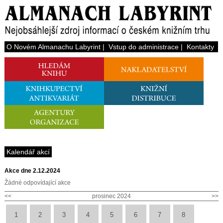
O Novém Almanachu Labyrint
|
Vstup do administrace
|
Kontakty
Kalendář akcí
Akce dne 2.12.2024
Žádné odpovídající akce
<<
prosinec 2024
>>
1
2
3
4
5
6
7
8