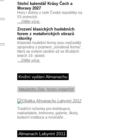
Stolní kalendář Krásy Čech a
Moravy 2027
Hory i doliny z celé České republiky na
53 snímcích.
…čtěte více.
Zrození klasických hudebních
forem z metaforických obrazů
rétoriky
Klasické hudební formy jsou nejčastěji
spojovány s pojmem „sonátová forma“,
který se ovšem utvářel až ve třicátých
letech 19. století.
…čtěte více.
Knižní vydání Almanachu
Aktuálního číslo
,
Archiv vydaných
Tradiční ročenka pro knihkupce,
nakladatele, knihovny, galerie, školy,
kulturní instituce a novináře…
Almanach Labyrint 2011