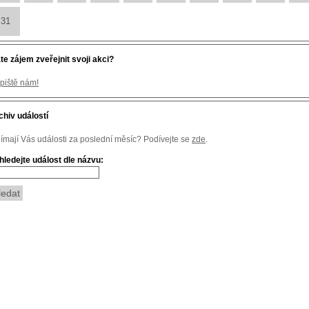
31
te zájem zveřejnit svoji akci?
piště nám!
chiv událostí
jímají Vás události za poslední měsíc? Podívejte se
zde
.
hledejte událost dle názvu: