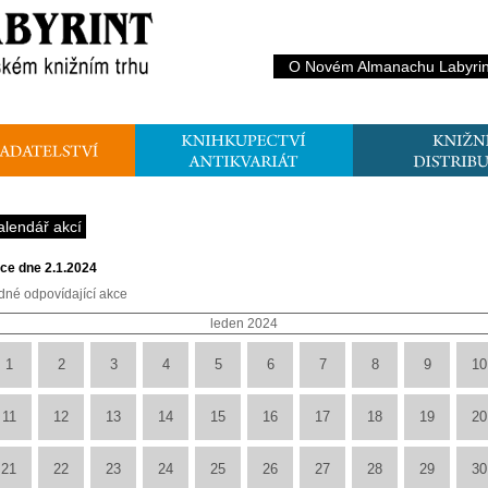
O Novém Almanachu Labyrin
alendář akcí
ce dne 2.1.2024
dné odpovídající akce
leden 2024
1
2
3
4
5
6
7
8
9
10
11
12
13
14
15
16
17
18
19
20
21
22
23
24
25
26
27
28
29
30