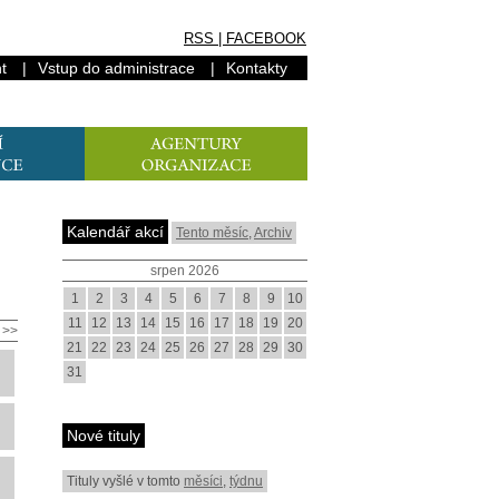
RSS
|
FACEBOOK
t
|
Vstup do administrace
|
Kontakty
Kalendář akcí
Tento měsíc
,
Archiv
srpen 2026
1
2
3
4
5
6
7
8
9
10
11
12
13
14
15
16
17
18
19
20
>>
21
22
23
24
25
26
27
28
29
30
31
Nové tituly
Tituly vyšlé v tomto
měsíci
,
týdnu