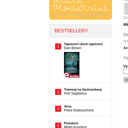
Má
Na
Ar
Za
Vy