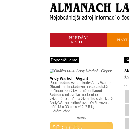
Doporučujeme
K
Ak
Žá
Andy Warhol - Gigant
Pouze jediné vydání knihy Andy Warhol:
<<
Gigant je mimořádným nakladatelským
počinem, který by neměl uniknout
žádnému milovníku moderního
výtvarného umění a životního stylu, který
Andy Warhol ztělesňoval. Obří svazek
měří 43 x 33 cm a váží 7,5 kg !!!
…čtěte více.
inzerce