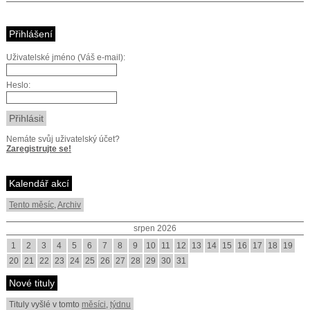
Přihlášení
Uživatelské jméno (Váš e-mail):
Heslo:
Nemáte svůj uživatelský účet?
Zaregistrujte se!
Kalendář akcí
Tento měsíc
,
Archiv
srpen 2026
1
2
3
4
5
6
7
8
9
10
11
12
13
14
15
16
17
18
19
20
21
22
23
24
25
26
27
28
29
30
31
Nové tituly
Tituly vyšlé v tomto
měsíci
,
týdnu