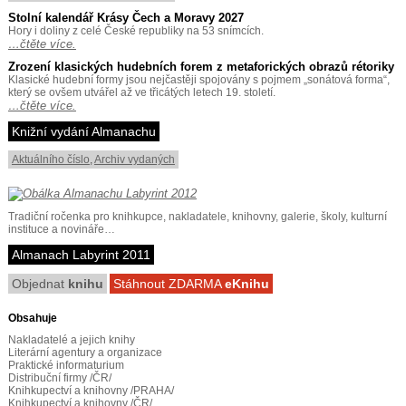
Stolní kalendář Krásy Čech a Moravy 2027
Hory i doliny z celé České republiky na 53 snímcích.
…čtěte více.
Zrození klasických hudebních forem z metaforických obrazů rétoriky
Klasické hudební formy jsou nejčastěji spojovány s pojmem „sonátová forma“,
který se ovšem utvářel až ve třicátých letech 19. století.
…čtěte více.
Knižní vydání Almanachu
Aktuálního číslo
,
Archiv vydaných
Tradiční ročenka pro knihkupce, nakladatele, knihovny, galerie, školy, kulturní
instituce a novináře…
Almanach Labyrint 2011
Objednat
knihu
Stáhnout ZDARMA
eKnihu
Obsahuje
Nakladatelé a jejich knihy
Literární agentury a organizace
Praktické informaturium
Distribuční firmy /ČR/
Knihkupectví a knihovny /PRAHA/
Knihkupectví a knihovny /ČR/