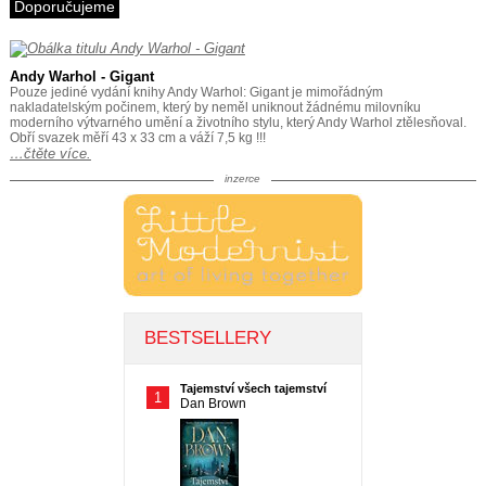
Doporučujeme
Andy Warhol - Gigant
Pouze jediné vydání knihy Andy Warhol: Gigant je mimořádným
nakladatelským počinem, který by neměl uniknout žádnému milovníku
moderního výtvarného umění a životního stylu, který Andy Warhol ztělesňoval.
Obří svazek měří 43 x 33 cm a váží 7,5 kg !!!
…čtěte více.
inzerce