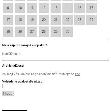
9
10
11
12
13
14
15
16
17
18
19
20
21
22
23
24
25
26
27
28
29
30
Máte zájem zveřejnit svoji akci?
Napiště nám!
Archiv událostí
Zajímají Vás události za poslední měsíc? Podívejte se
zde
.
Vyhledejte událost dle názvu: