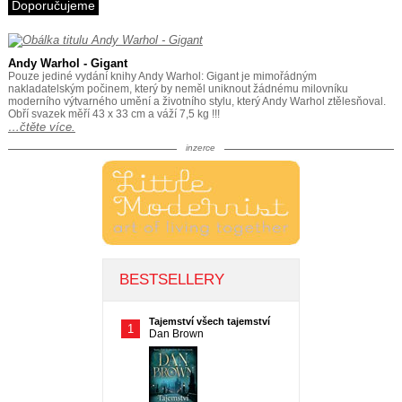
Doporučujeme
Andy Warhol - Gigant
Pouze jediné vydání knihy Andy Warhol: Gigant je mimořádným
nakladatelským počinem, který by neměl uniknout žádnému milovníku
moderního výtvarného umění a životního stylu, který Andy Warhol ztělesňoval.
Obří svazek měří 43 x 33 cm a váží 7,5 kg !!!
…čtěte více.
inzerce