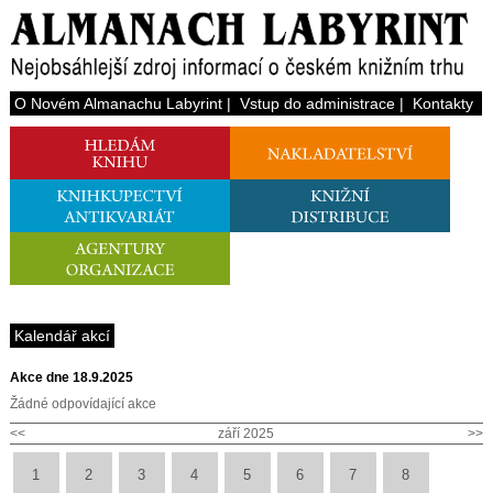
O Novém Almanachu Labyrint
|
Vstup do administrace
|
Kontakty
Kalendář akcí
Akce dne 18.9.2025
Žádné odpovídající akce
<<
září 2025
>>
1
2
3
4
5
6
7
8