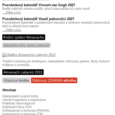
Poznámkový kalendář Vincent van Gogh 2027
Buďte nablízku talentu malíře, jehož sláva přišla až s jeho smrtí.
…čtěte více.
Poznámkový kalendář Veselí jednorožci 2027
Poznámkový kalendář v pastelových barvách s motivem veselých jednorožců,
kteří si užívají život naplno.
…čtěte více.
Knižní vydání Almanachu
Aktuálního číslo
,
Archiv vydaných
Tradiční ročenka pro knihkupce, nakladatele, knihovny, galerie, školy, kulturní
instituce a novináře…
Almanach Labyrint 2011
Objednat
knihu
Stáhnout ZDARMA
eKnihu
Obsahuje
Nakladatelé a jejich knihy
Literární agentury a organizace
Praktické informaturium
Distribuční firmy /ČR/
Knihkupectví a knihovny /PRAHA/
Knihkupectví a knihovny /ČR/