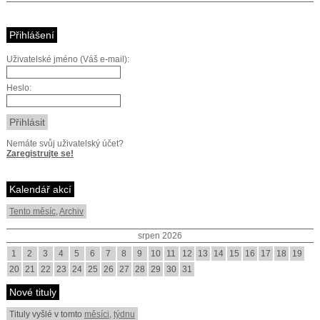
Přihlášení
Uživatelské jméno (Váš e-mail):
Heslo:
Nemáte svůj uživatelský účet?
Zaregistrujte se!
Kalendář akcí
Tento měsíc
,
Archiv
srpen 2026
1
2
3
4
5
6
7
8
9
10
11
12
13
14
15
16
17
18
19
20
21
22
23
24
25
26
27
28
29
30
31
Nové tituly
Tituly vyšlé v tomto
měsíci
,
týdnu