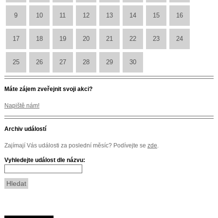
9
10
11
12
13
14
15
16
17
18
19
20
21
22
23
24
25
26
27
28
29
30
Máte zájem zveřejnit svoji akci?
Napiště nám!
Archiv událostí
Zajímají Vás události za poslední měsíc? Podívejte se
zde
.
Vyhledejte událost dle názvu: