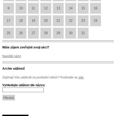
9
10
11
12
13
14
15
16
17
18
19
20
21
22
23
24
25
26
27
28
29
30
31
Máte zájem zveřejnit svoji akci?
Napiště nám!
Archiv událostí
Zajímají Vás události za poslední měsíc? Podívejte se
zde
.
Vyhledejte událost dle názvu: