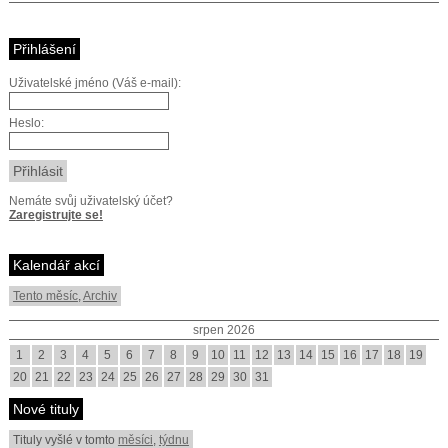
Přihlášení
Uživatelské jméno (Váš e-mail):
Heslo:
Nemáte svůj uživatelský účet?
Zaregistrujte se!
Kalendář akcí
Tento měsíc
,
Archiv
srpen 2026
1
2
3
4
5
6
7
8
9
10
11
12
13
14
15
16
17
18
19
20
21
22
23
24
25
26
27
28
29
30
31
Nové tituly
Tituly vyšlé v tomto
měsíci
,
týdnu