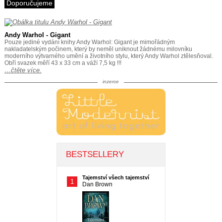
Doporučujeme
Andy Warhol - Gigant
Pouze jediné vydání knihy Andy Warhol: Gigant je mimořádným
nakladatelským počinem, který by neměl uniknout žádnému milovníku
moderního výtvarného umění a životního stylu, který Andy Warhol ztělesňoval.
Obří svazek měří 43 x 33 cm a váží 7,5 kg !!!
…čtěte více.
inzerce