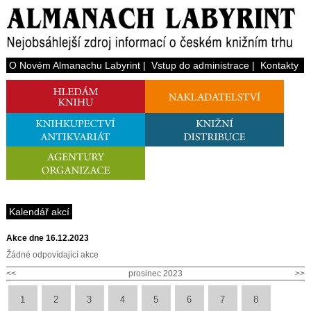
O Novém Almanachu Labyrint
|
Vstup do administrace
|
Kontakty
Kalendář akcí
Akce dne 16.12.2023
Žádné odpovídající akce
<<
prosinec 2023
>>
1
2
3
4
5
6
7
8