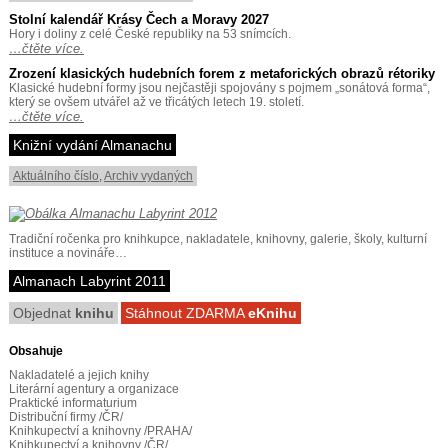
Stolní kalendář Krásy Čech a Moravy 2027
Hory i doliny z celé České republiky na 53 snímcích.
…čtěte více.
Zrození klasických hudebních forem z metaforických obrazů rétoriky
Klasické hudební formy jsou nejčastěji spojovány s pojmem „sonátová forma“,
který se ovšem utvářel až ve třicátých letech 19. století.
…čtěte více.
Knižní vydání Almanachu
Aktuálního číslo
,
Archiv vydaných
Tradiční ročenka pro knihkupce, nakladatele, knihovny, galerie, školy, kulturní
instituce a novináře…
Almanach Labyrint 2011
Objednat
knihu
Stáhnout ZDARMA
eKnihu
Obsahuje
Nakladatelé a jejich knihy
Literární agentury a organizace
Praktické informaturium
Distribuční firmy /ČR/
Knihkupectví a knihovny /PRAHA/
Knihkupectví a knihovny /ČR/