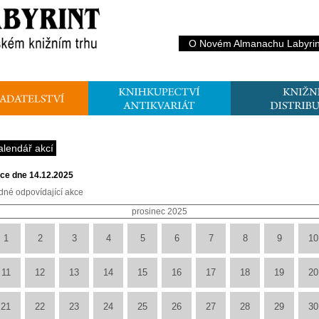
O Novém Almanachu Labyrin
alendář akcí
ce dne 14.12.2025
dné odpovídající akce
prosinec 2025
1
2
3
4
5
6
7
8
9
10
11
12
13
14
15
16
17
18
19
20
21
22
23
24
25
26
27
28
29
30