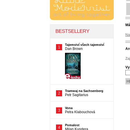
Má
Na
Ar
Za
Vy