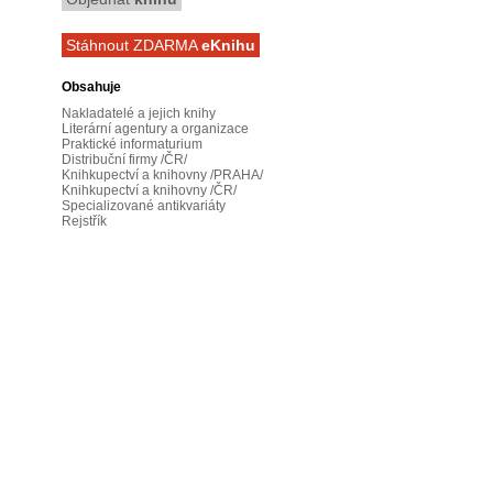
Stáhnout ZDARMA
eKnihu
Obsahuje
Nakladatelé a jejich knihy
Literární agentury a organizace
Praktické informaturium
Distribuční firmy /ČR/
Knihkupectví a knihovny /PRAHA/
Knihkupectví a knihovny /ČR/
Specializované antikvariáty
Rejstřík