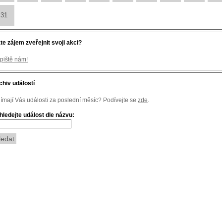
31
te zájem zveřejnit svoji akci?
piště nám!
chiv událostí
jímají Vás události za poslední měsíc? Podívejte se
zde
.
hledejte událost dle názvu: