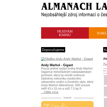
Doporučujeme
K
Ak
Žá
Andy Warhol - Gigant
Pouze jediné vydání knihy Andy Warhol:
<<
Gigant je mimořádným nakladatelským
počinem, který by neměl uniknout
žádnému milovníku moderního
výtvarného umění a životního stylu, který
Andy Warhol ztělesňoval. Obří svazek
měří 43 x 33 cm a váží 7,5 kg !!!
…čtěte více.
inzerce