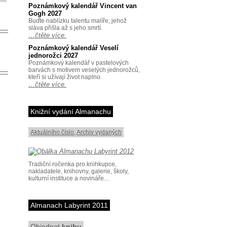
Poznámkový kalendář Vincent van
Gogh 2027
Buďte nablízku talentu malíře, jehož
sláva přišla až s jeho smrtí.
…čtěte více.
Poznámkový kalendář Veselí
jednorožci 2027
Poznámkový kalendář v pastelových
barvách s motivem veselých jednorožců,
kteří si užívají život naplno.
…čtěte více.
Knižní vydání Almanachu
Aktuálního číslo
,
Archiv vydaných
Tradiční ročenka pro knihkupce,
nakladatele, knihovny, galerie, školy,
kulturní instituce a novináře…
Almanach Labyrint 2011
Objednat
knihu