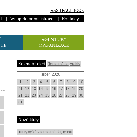
RSS
|
FACEBOOK
t
|
Vstup do administrace
|
Kontakty
Kalendář akcí
Tento měsíc
,
Archiv
srpen 2026
1
2
3
4
5
6
7
8
9
10
11
12
13
14
15
16
17
18
19
20
>>
21
22
23
24
25
26
27
28
29
30
31
Nové tituly
Tituly vyšlé v tomto
měsíci
,
týdnu