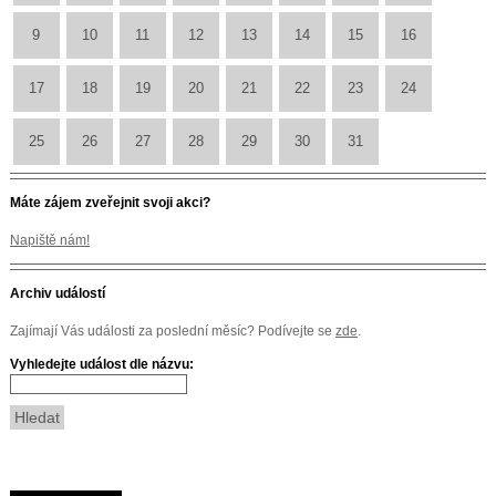
9
10
11
12
13
14
15
16
17
18
19
20
21
22
23
24
25
26
27
28
29
30
31
Máte zájem zveřejnit svoji akci?
Napiště nám!
Archiv událostí
Zajímají Vás události za poslední měsíc? Podívejte se
zde
.
Vyhledejte událost dle názvu: