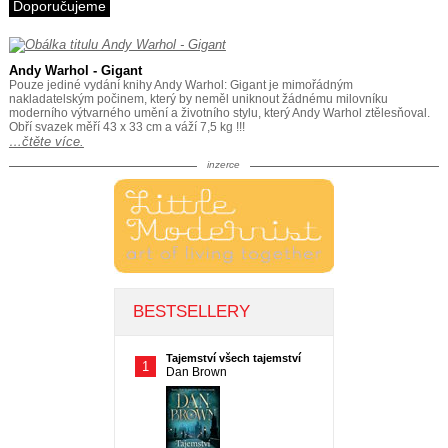
Doporučujeme
Andy Warhol - Gigant
Pouze jediné vydání knihy Andy Warhol: Gigant je mimořádným
nakladatelským počinem, který by neměl uniknout žádnému milovníku
moderního výtvarného umění a životního stylu, který Andy Warhol ztělesňoval.
Obří svazek měří 43 x 33 cm a váží 7,5 kg !!!
…čtěte více.
inzerce