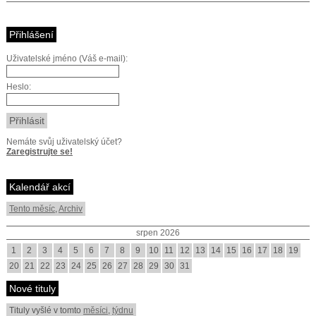
Přihlášení
Uživatelské jméno (Váš e-mail):
Heslo:
Nemáte svůj uživatelský účet?
Zaregistrujte se!
Kalendář akcí
Tento měsíc
,
Archiv
srpen 2026
1
2
3
4
5
6
7
8
9
10
11
12
13
14
15
16
17
18
19
20
21
22
23
24
25
26
27
28
29
30
31
Nové tituly
Tituly vyšlé v tomto
měsíci
,
týdnu