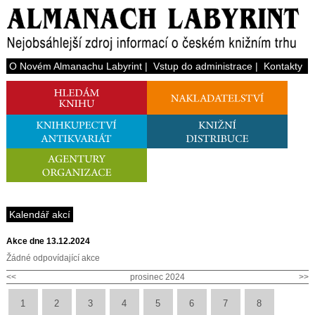
O Novém Almanachu Labyrint
|
Vstup do administrace
|
Kontakty
Kalendář akcí
Akce dne 13.12.2024
Žádné odpovídající akce
<<
prosinec 2024
>>
1
2
3
4
5
6
7
8