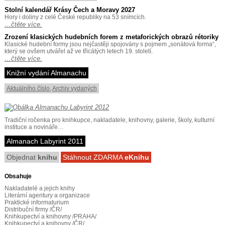
Stolní kalendář Krásy Čech a Moravy 2027
Hory i doliny z celé České republiky na 53 snímcích.
…čtěte více.
Zrození klasických hudebních forem z metaforických obrazů rétoriky
Klasické hudební formy jsou nejčastěji spojovány s pojmem „sonátová forma“,
který se ovšem utvářel až ve třicátých letech 19. století.
…čtěte více.
Knižní vydání Almanachu
Aktuálního číslo
,
Archiv vydaných
Tradiční ročenka pro knihkupce, nakladatele, knihovny, galerie, školy, kulturní
instituce a novináře…
Almanach Labyrint 2011
Objednat
knihu
Stáhnout ZDARMA
eKnihu
Obsahuje
Nakladatelé a jejich knihy
Literární agentury a organizace
Praktické informaturium
Distribuční firmy /ČR/
Knihkupectví a knihovny /PRAHA/
Knihkupectví a knihovny /ČR/