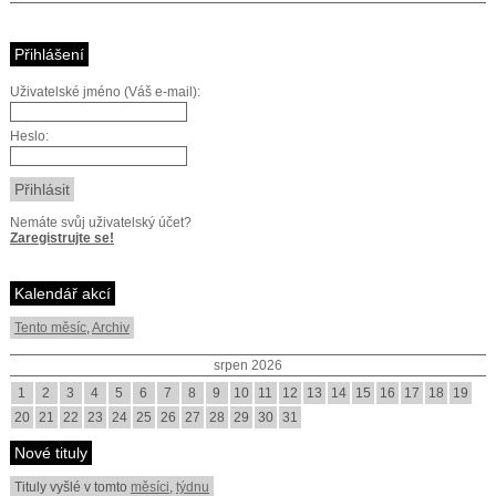
Přihlášení
Uživatelské jméno (Váš e-mail):
Heslo:
Nemáte svůj uživatelský účet?
Zaregistrujte se!
Kalendář akcí
Tento měsíc
,
Archiv
srpen 2026
1
2
3
4
5
6
7
8
9
10
11
12
13
14
15
16
17
18
19
20
21
22
23
24
25
26
27
28
29
30
31
Nové tituly
Tituly vyšlé v tomto
měsíci
,
týdnu