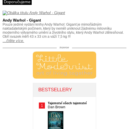
Doporučujeme
Andy Warhol - Gigant
Pouze jediné vydání knihy Andy Warhol: Gigant je mimořádným
nakladatelským počinem, který by neměl uniknout žádnému milovníku
moderního výtvarného umění a životního stylu, který Andy Warhol ztělesňoval.
Obří svazek měří 43 x 33 cm a váží 7,5 kg !!!
…čtěte více.
inzerce