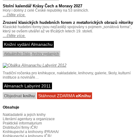
Stolní kalendář Krásy Čech a Moravy 2027
Hory i doliny z celé České republiky na 53 snímcích.
…čtěte více.
Zrození klasických hudebních forem z metaforických obrazů rétoriky
Klasické hudební formy jsou nejčastěji spojovány s pojmem „sonátová forma“,
který se ovšem utvářel až ve třicátých letech 19. století.
…čtěte více.
Knižní vydání Almanachu
Aktuálního číslo
,
Archiv vydaných
Tradiční ročenka pro knihkupce, nakladatele, knihovny, galerie, školy, kulturní
instituce a novináře…
Almanach Labyrint 2011
Objednat
knihu
Stáhnout ZDARMA
eKnihu
Obsahuje
Nakladatelé a jejich knihy
Literární agentury a organizace
Praktické informaturium
Distribuční firmy /ČR/
Knihkupectví a knihovny /PRAHA/
Knihkupectví a knihovny /ČR/