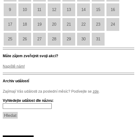
9
10
11
12
13
14
15
16
17
18
19
20
21
22
23
24
25
26
27
28
29
30
31
Máte zájem zveřejnit svoji akci?
Napiště nám!
Archiv událostí
Zajímají Vás události za poslední měsíc? Podívejte se
zde
.
Vyhledejte událost dle názvu: