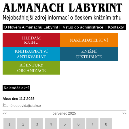
O Novém Almanachu Labyrint
|
Vstup do administrace
|
Kontakty
Kalendář akcí
Akce dne 11.7.2025
Žádné odpovídající akce
<<
červenec 2025
>>
1
2
3
4
5
6
7
8