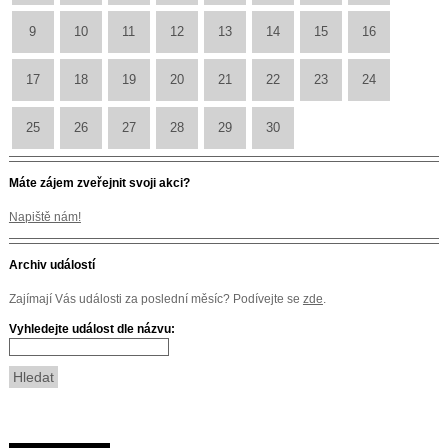
9
10
11
12
13
14
15
16
17
18
19
20
21
22
23
24
25
26
27
28
29
30
Máte zájem zveřejnit svoji akci?
Napiště nám!
Archiv událostí
Zajímají Vás události za poslední měsíc? Podívejte se
zde
.
Vyhledejte událost dle názvu: