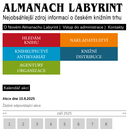
O Novém Almanachu Labyrint
|
Vstup do administrace
|
Kontakty
Kalendář akcí
Akce dne 10.9.2025
Žádné odpovídající akce
<<
září 2025
>>
1
2
3
4
5
6
7
8