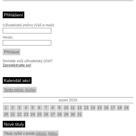
Přihlášení
Uživatelské jméno (Váš e-mail):
Heslo:
Nemáte svůj uživatelský účet?
Zaregistrujte se!
Kalendář akcí
Tento měsíc
,
Archiv
srpen 2026
1
2
3
4
5
6
7
8
9
10
11
12
13
14
15
16
17
18
19
20
21
22
23
24
25
26
27
28
29
30
31
Nové tituly
Tituly vyšlé v tomto
měsíci
,
týdnu