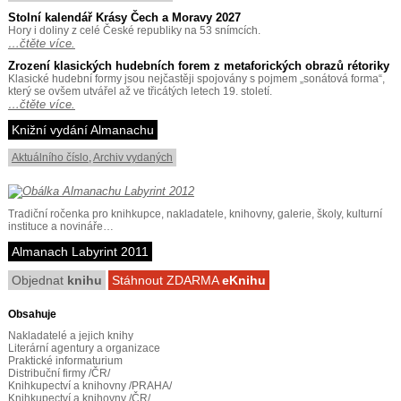
Stolní kalendář Krásy Čech a Moravy 2027
Hory i doliny z celé České republiky na 53 snímcích.
…čtěte více.
Zrození klasických hudebních forem z metaforických obrazů rétoriky
Klasické hudební formy jsou nejčastěji spojovány s pojmem „sonátová forma“,
který se ovšem utvářel až ve třicátých letech 19. století.
…čtěte více.
Knižní vydání Almanachu
Aktuálního číslo
,
Archiv vydaných
Tradiční ročenka pro knihkupce, nakladatele, knihovny, galerie, školy, kulturní
instituce a novináře…
Almanach Labyrint 2011
Objednat
knihu
Stáhnout ZDARMA
eKnihu
Obsahuje
Nakladatelé a jejich knihy
Literární agentury a organizace
Praktické informaturium
Distribuční firmy /ČR/
Knihkupectví a knihovny /PRAHA/
Knihkupectví a knihovny /ČR/