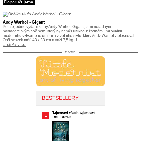
Doporučujeme
Andy Warhol - Gigant
Pouze jediné vydání knihy Andy Warhol: Gigant je mimořádným
nakladatelským počinem, který by neměl uniknout žádnému milovníku
moderního výtvarného umění a životního stylu, který Andy Warhol ztělesňoval.
Obří svazek měří 43 x 33 cm a váží 7,5 kg !!!
…čtěte více.
inzerce