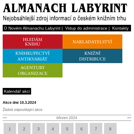
O Novém Almanachu Labyrint
|
Vstup do administrace
|
Kontakty
Kalendář akcí
Akce dne 10.3.2024
Žádné odpovídající akce
<<
březen 2024
>>
1
2
3
4
5
6
7
8