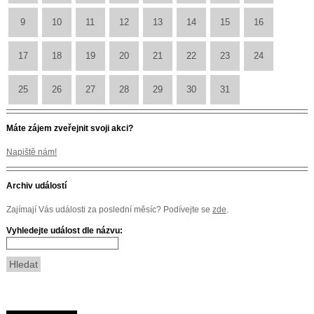
9
10
11
12
13
14
15
16
17
18
19
20
21
22
23
24
25
26
27
28
29
30
31
Máte zájem zveřejnit svoji akci?
Napiště nám!
Archiv událostí
Zajímají Vás události za poslední měsíc? Podívejte se
zde
.
Vyhledejte událost dle názvu: