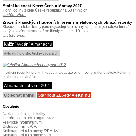
Stolní kalendář Krásy Čech a Moravy 2027
Hory i doliny z celé České republiky na 53 snímcích.
…čtěte více.
Zrození klasických hudebních forem z metaforických obrazů rétoriky
Klasické hudební formy jsou nejčastěji spojovány s pojmem „sonátová forma“,
který se ovšem utvářel až ve třicátých letech 19. století.
…čtěte více.
Knižní vydání Almanachu
Aktuálního číslo
,
Archiv vydaných
Tradiční ročenka pro knihkupce, nakladatele, knihovny, galerie, školy, kulturní
instituce a novináře…
Almanach Labyrint 2011
Objednat
knihu
Stáhnout ZDARMA
eKnihu
Obsahuje
Nakladatelé a jejich knihy
Literární agentury a organizace
Praktické informaturium
Distribuční firmy /ČR/
Knihkupectví a knihovny /PRAHA/
Knihkupectví a knihovny /ČR/