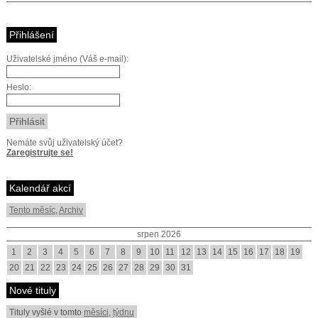
Přihlášení
Uživatelské jméno (Váš e-mail):
Heslo:
Nemáte svůj uživatelský účet?
Zaregistrujte se!
Kalendář akcí
Tento měsíc
,
Archiv
srpen 2026
1
2
3
4
5
6
7
8
9
10
11
12
13
14
15
16
17
18
19
20
21
22
23
24
25
26
27
28
29
30
31
Nové tituly
Tituly vyšlé v tomto
měsíci
,
týdnu