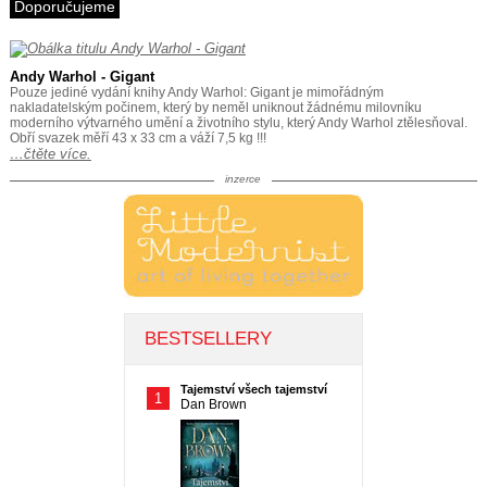
Doporučujeme
Andy Warhol - Gigant
Pouze jediné vydání knihy Andy Warhol: Gigant je mimořádným
nakladatelským počinem, který by neměl uniknout žádnému milovníku
moderního výtvarného umění a životního stylu, který Andy Warhol ztělesňoval.
Obří svazek měří 43 x 33 cm a váží 7,5 kg !!!
…čtěte více.
inzerce