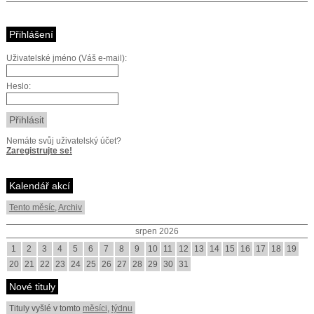
Přihlášení
Uživatelské jméno (Váš e-mail):
Heslo:
Nemáte svůj uživatelský účet?
Zaregistrujte se!
Kalendář akcí
Tento měsíc
,
Archiv
srpen 2026
1
2
3
4
5
6
7
8
9
10
11
12
13
14
15
16
17
18
19
20
21
22
23
24
25
26
27
28
29
30
31
Nové tituly
Tituly vyšlé v tomto
měsíci
,
týdnu