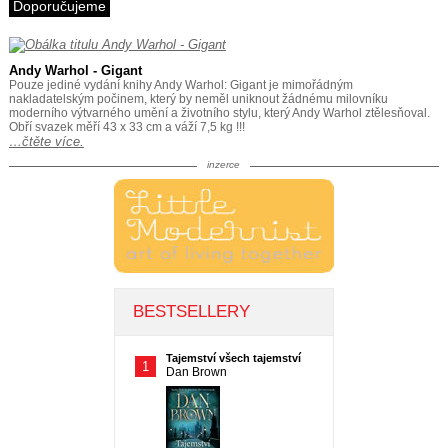
Doporučujeme
Andy Warhol - Gigant
Pouze jediné vydání knihy Andy Warhol: Gigant je mimořádným
nakladatelským počinem, který by neměl uniknout žádnému milovníku
moderního výtvarného umění a životního stylu, který Andy Warhol ztělesňoval.
Obří svazek měří 43 x 33 cm a váží 7,5 kg !!!
…čtěte více.
inzerce