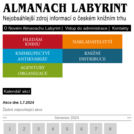
O Novém Almanachu Labyrint
|
Vstup do administrace
|
Kontakty
Kalendář akcí
Akce dne 1.7.2024
Žádné odpovídající akce
<<
červenec 2024
>>
1
2
3
4
5
6
7
8