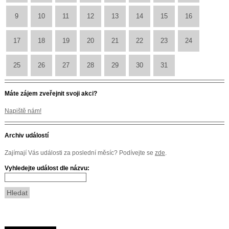
9
10
11
12
13
14
15
16
17
18
19
20
21
22
23
24
25
26
27
28
29
30
31
Máte zájem zveřejnit svoji akci?
Napiště nám!
Archiv událostí
Zajímají Vás události za poslední měsíc? Podívejte se
zde
.
Vyhledejte událost dle názvu: