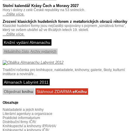
Stolní kalendář Krásy Čech a Moravy 2027
Hory i doliny z celé České republiky na 53 snímcích.
…čtěte více.
Zrození klasických hudebních forem z metaforických obrazů rétoriky
Klasické hudební formy jsou nejčastěji spojovány s pojmem „sonátová forma“,
který se ovšem utvářel až ve třicátých letech 19. století.
…čtěte více.
Knižní vydání Almanachu
Aktuálního číslo
,
Archiv vydaných
Tradiční ročenka pro knihkupce, nakladatele, knihovny, galerie, školy, kulturní
instituce a novináře…
Almanach Labyrint 2011
Objednat
knihu
Stáhnout ZDARMA
eKnihu
Obsahuje
Nakladatelé a jejich knihy
Literární agentury a organizace
Praktické informaturium
Distribuční firmy /ČR/
Knihkupectví a knihovny /PRAHA/
Knihkupectví a knihovny /ČR/