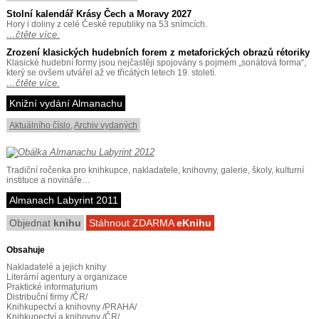
Stolní kalendář Krásy Čech a Moravy 2027
Hory i doliny z celé České republiky na 53 snímcích.
…čtěte více.
Zrození klasických hudebních forem z metaforických obrazů rétoriky
Klasické hudební formy jsou nejčastěji spojovány s pojmem „sonátová forma“,
který se ovšem utvářel až ve třicátých letech 19. století.
…čtěte více.
Knižní vydání Almanachu
Aktuálního číslo
,
Archiv vydaných
Tradiční ročenka pro knihkupce, nakladatele, knihovny, galerie, školy, kulturní
instituce a novináře…
Almanach Labyrint 2011
Objednat
knihu
Stáhnout ZDARMA
eKnihu
Obsahuje
Nakladatelé a jejich knihy
Literární agentury a organizace
Praktické informaturium
Distribuční firmy /ČR/
Knihkupectví a knihovny /PRAHA/
Knihkupectví a knihovny /ČR/