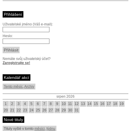
Přihlášení
Uživatelské jméno (Váš e-mail):
Heslo:
Nemáte svůj uživatelský účet?
Zaregistrujte se!
Kalendář akcí
Tento měsíc
,
Archiv
srpen 2026
1
2
3
4
5
6
7
8
9
10
11
12
13
14
15
16
17
18
19
20
21
22
23
24
25
26
27
28
29
30
31
Nové tituly
Tituly vyšlé v tomto
měsíci
,
týdnu