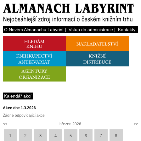
O Novém Almanachu Labyrint
|
Vstup do administrace
|
Kontakty
Kalendář akcí
Akce dne 1.3.2026
Žádné odpovídající akce
<<
březen 2026
>>
1
2
3
4
5
6
7
8