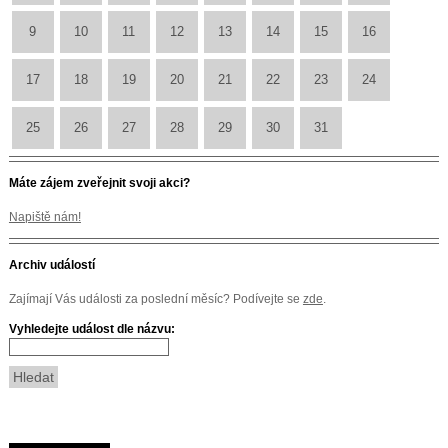
9
10
11
12
13
14
15
16
17
18
19
20
21
22
23
24
25
26
27
28
29
30
31
Máte zájem zveřejnit svoji akci?
Napiště nám!
Archiv událostí
Zajímají Vás události za poslední měsíc? Podívejte se
zde
.
Vyhledejte událost dle názvu: