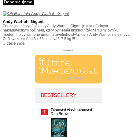
Doporučujeme
Andy Warhol - Gigant
Pouze jediné vydání knihy Andy Warhol: Gigant je mimořádným
nakladatelským počinem, který by neměl uniknout žádnému milovníku
moderního výtvarného umění a životního stylu, který Andy Warhol ztělesňoval.
Obří svazek měří 43 x 33 cm a váží 7,5 kg !!!
…čtěte více.
inzerce