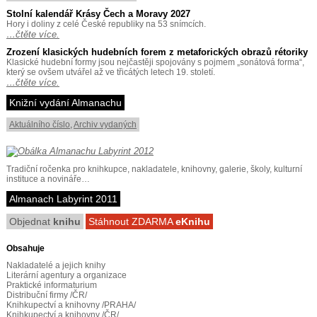
Stolní kalendář Krásy Čech a Moravy 2027
Hory i doliny z celé České republiky na 53 snímcích.
…čtěte více.
Zrození klasických hudebních forem z metaforických obrazů rétoriky
Klasické hudební formy jsou nejčastěji spojovány s pojmem „sonátová forma“,
který se ovšem utvářel až ve třicátých letech 19. století.
…čtěte více.
Knižní vydání Almanachu
Aktuálního číslo
,
Archiv vydaných
Tradiční ročenka pro knihkupce, nakladatele, knihovny, galerie, školy, kulturní
instituce a novináře…
Almanach Labyrint 2011
Objednat
knihu
Stáhnout ZDARMA
eKnihu
Obsahuje
Nakladatelé a jejich knihy
Literární agentury a organizace
Praktické informaturium
Distribuční firmy /ČR/
Knihkupectví a knihovny /PRAHA/
Knihkupectví a knihovny /ČR/