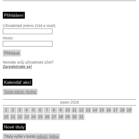
Přihlášení
Uživatelské jméno (Váš e-mail):
Heslo:
Nemáte svůj uživatelský účet?
Zaregistrujte se!
Kalendář akcí
Tento měsíc
,
Archiv
srpen 2026
1
2
3
4
5
6
7
8
9
10
11
12
13
14
15
16
17
18
19
20
21
22
23
24
25
26
27
28
29
30
31
Nové tituly
Tituly vyšlé v tomto
měsíci
,
týdnu