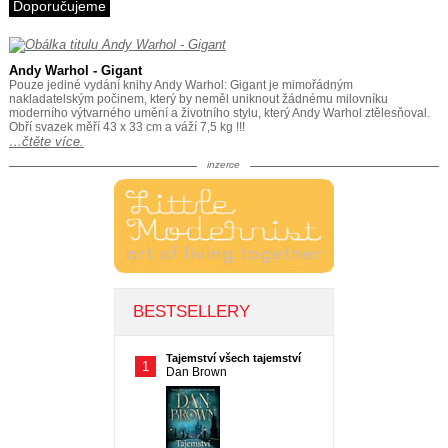
Doporučujeme
Andy Warhol - Gigant
Pouze jediné vydání knihy Andy Warhol: Gigant je mimořádným
nakladatelským počinem, který by neměl uniknout žádnému milovníku
moderního výtvarného umění a životního stylu, který Andy Warhol ztělesňoval.
Obří svazek měří 43 x 33 cm a váží 7,5 kg !!!
…čtěte více.
inzerce