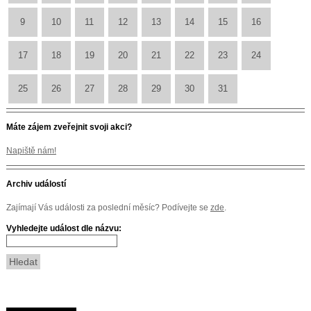
9
10
11
12
13
14
15
16
17
18
19
20
21
22
23
24
25
26
27
28
29
30
31
Máte zájem zveřejnit svoji akci?
Napiště nám!
Archiv událostí
Zajímají Vás události za poslední měsíc? Podívejte se
zde
.
Vyhledejte událost dle názvu: