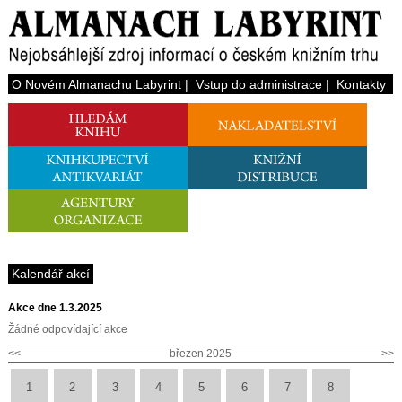
O Novém Almanachu Labyrint
|
Vstup do administrace
|
Kontakty
Kalendář akcí
Akce dne 1.3.2025
Žádné odpovídající akce
<<
březen 2025
>>
1
2
3
4
5
6
7
8